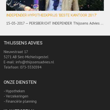
INDEPENDER HYPOTHEEKPRIJS ‘BESTE KANTOOR 2017’
15-03-2017 — PERSBERICHT INDEPENDER Thijssens Advies uit Sint Michielsgestel heeft de Independer hypotheekprijs ‘Beste kantoor 2017’ gewonnen in de regio Brabant-Noord. Dit kantoor heeft op basis van beoordelingen die op Independer zijn achtergelaten tussen 1 maart 2016 en 1 maart 2017, gemiddeld een 8,8 gescoord. Independer feliciteert winnaar Thijssens Advies...
THIJSSENS ADVIES
Nieuwstraat 17
5271 AB Sint-Michielsgestel
E-mail:
info@thijssensadvies.nl
Telefoon: 073-5530394
ONZE DIENSTEN
- Hypotheken
- Verzekeringen
- Financiële planning